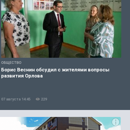
ОБЩЕСТВО
П
Борис Веснин обсудил с жителями вопросы
С
развития Орлова
ж
07 августа 14:45
229
0