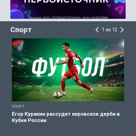
Спорт
1 из 12
СПОРТ
С
Егор Куракин рассудит кировское дерби в
Кубке России
«