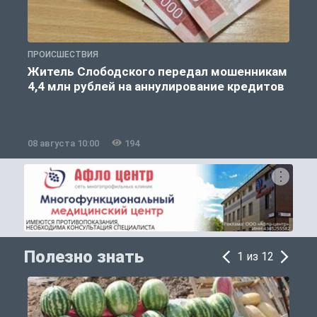
ПРОИСШЕСТВИЯ
О
Житель Слободского передал мошенникам
4,4 млн рублей на аннулирование кредитов
08 августа 10:00
194
0
Полезно знать
1 из 12