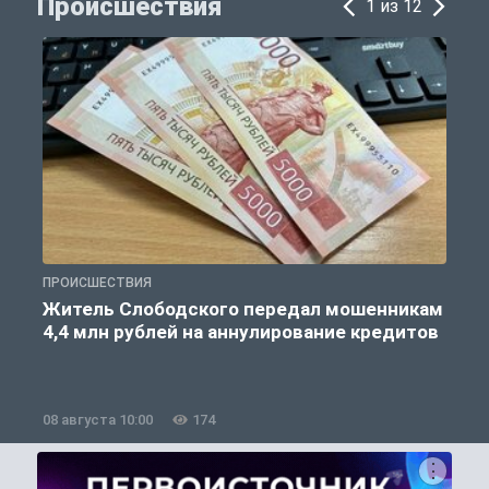
Происшествия
1 из 12
ПРОИСШЕСТВИЯ
П
Житель Слободского передал мошенникам
4,4 млн рублей на аннулирование кредитов
08 августа 10:00
174
0