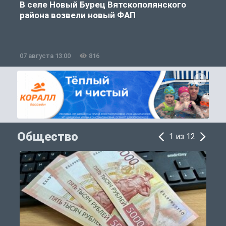
В селе Новый Бурец Вятскополянского
района возвели новый ФАП
07 августа 13:00
816
0
Общество
1 из 12