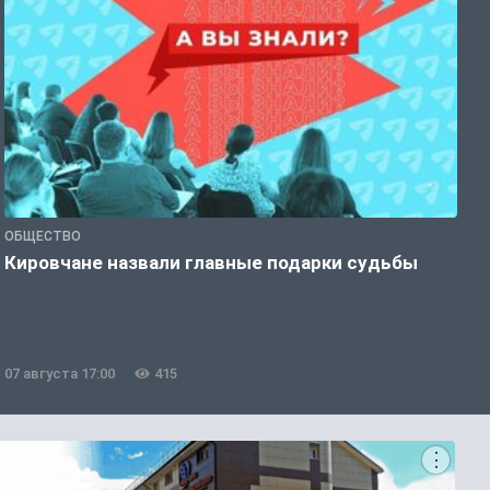
ОБЩЕСТВО
Э
Кировчане назвали главные подарки судьбы
В
о
07 августа 17:00
415
0