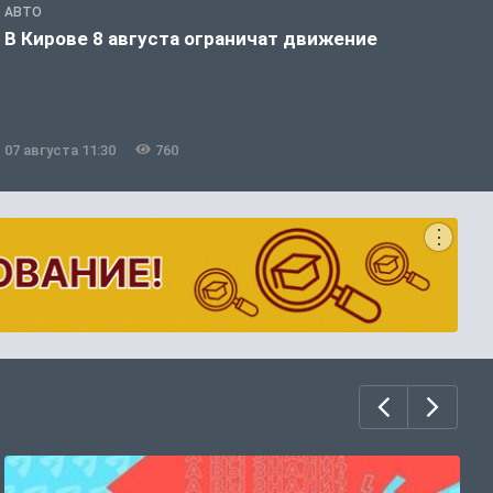
АВТО
П
В Кирове 8 августа ограничат движение
В
о
07 августа 11:30
760
0