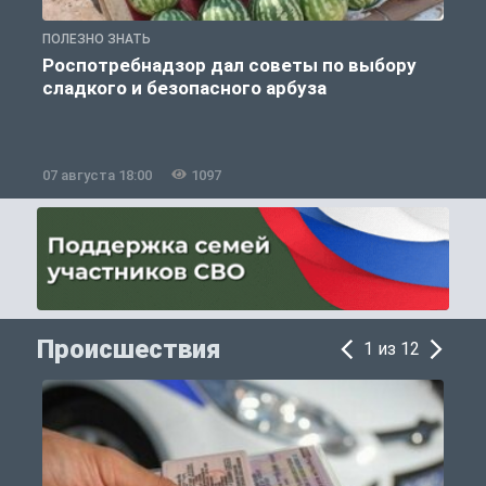
ПОЛЕЗНО ЗНАТЬ
П
Роспотребнадзор дал советы по выбору
сладкого и безопасного арбуза
07 августа 18:00
1097
0
Происшествия
1 из 12