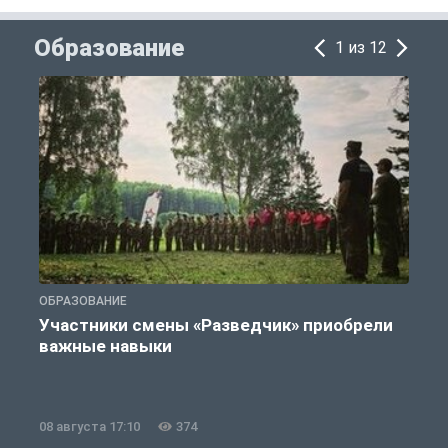
Образование
1 из 12
ОБРАЗОВАНИЕ
О
Участники смены «Разведчик» приобрели
важные навыки
08 августа 17:10
374
0