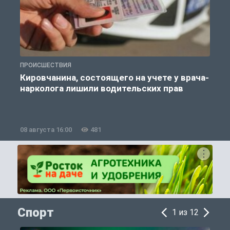
ПРОИСШЕСТВИЯ
П
Кировчанина, состоящего на учете у врача-
нарколога лишили водительских прав
08 августа 16:00
481
0
Спорт
1 из 12