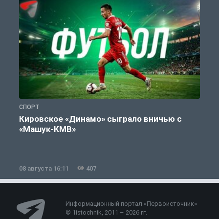
СПОРТ
С
Кировское «Динамо» сыграло вничью с
«Машук-КМВ»
в
08 августа 16:11
407
0
Информационный портал «Первоисточник»
© 1istochnik, 2011 – 2026 гг.