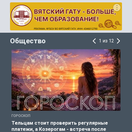
Общество
1 из 12
ГОРОСКОП
О
Тельцам стоит проверить регулярные
платежи, а Козерогам - встреча после