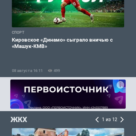
СПОРТ
С
Кировское «Динамо» сыграло вничью с
«Машук-КМВ»
в
08 августа 16:11
499
0
ЖКХ
1 из 12