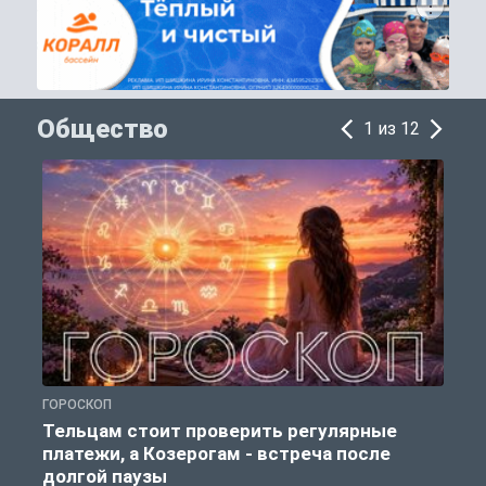
Общество
1 из 12
ГОРОСКОП
О
Тельцам стоит проверить регулярные
платежи, а Козерогам - встреча после
долгой паузы