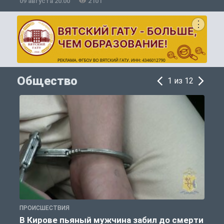
09 августа 20:00
2101
0
Общество
1 из 12
ПРОИСШЕСТВИЯ
О
В Кирове пьяный мужчина забил до смерти