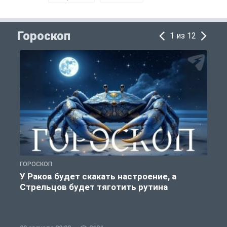
Гороскоп
1 из 12
ГОРОСКОП
Г
У Раков будет скакать настроение, а
Стрельцов будет тяготить рутина
п