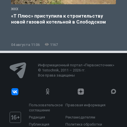
ЖКХ
Ж
«Т Плюс» приступила к строительству
новой газовой котельной в Слободском
04 августа 11:06
1167
0
Информационный портал «Первоисточник»
© 1istochnik, 2011 – 2026 гг.
Все права защищены
Пользовательское
Правовая информация
соглашение
Редакция
Рекламодателям
Публикация
Политика обработки