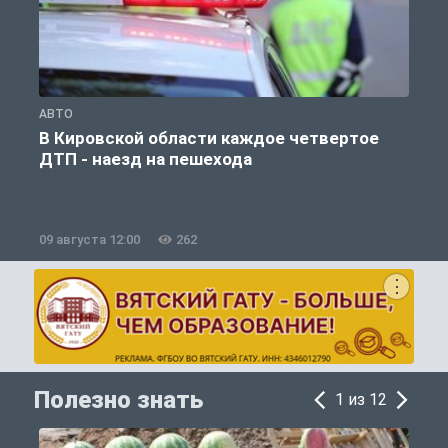
АВТО
О
В Кировской области каждое четвертое
ДТП - наезд на пешехода
09 августа 12:00
262
0
Полезно знать
1 из 12