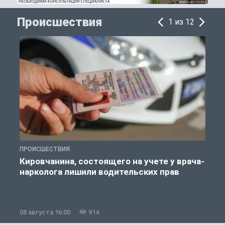
Происшествия
1 из 12
ПРОИСШЕСТВИЯ
П
Кировчанина, состоящего на учете у врача-
нарколога лишили водительских прав
08 августа 16:00
914
0