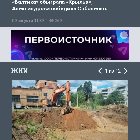
«Балтика» обыграла «Крылья»,
Александрова победила Соболенко.
09 августа 11:39
269
0
ЖКХ
1 из 12