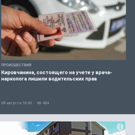
ПРОИСШЕСТВИЯ
О
Кировчанина, состоящего на учете у врача-
В
нарколога лишили водительских прав
н
08 августа 16:00
484
0