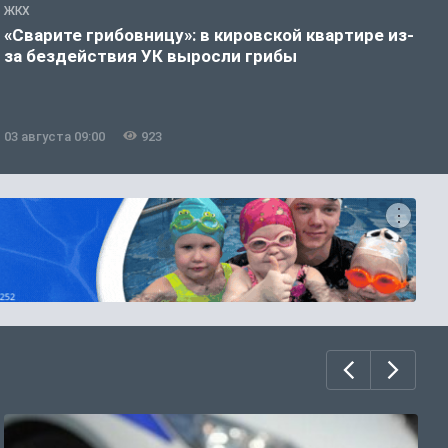
ЖКХ
Ж
«Сварите грибовницу»: в кировской квартире из-
К
за бездействия УК выросли грибы
п
б
03 августа 09:00
923
3