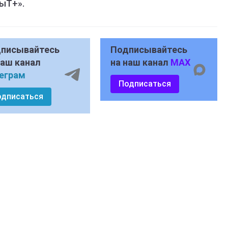
ыТ+».
писывайтесь
Подписывайтесь
наш канал
на наш канал
MAX
еграм
Подписаться
одписаться