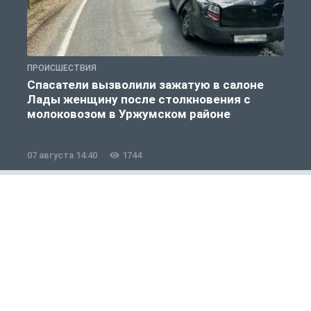
ПРОИСШЕСТВИЯ
П
Спасатели вызволили зажатую в салоне
Лады женщину после столкновения с
молоковозом в Уржумском районе
07 августа 14:40
1744
0
Общество
1 из 12