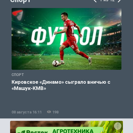
СПОРТ
С
Кировское «Динамо» сыграло вничью с
«Машук-КМВ»
в
08 августа 16:11
198
0