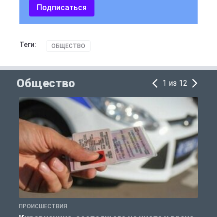
Подписаться
Теги:
ОБЩЕСТВО
Общество
1 из 12
ПРОИСШЕСТВИЯ
О