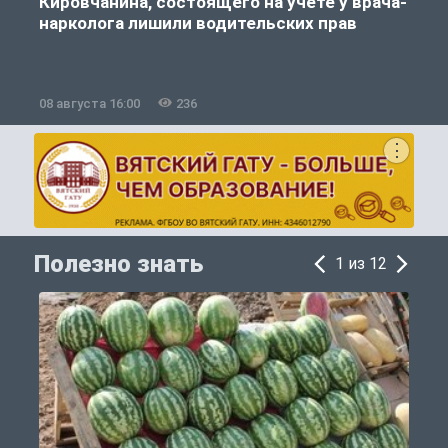
Кировчанина, состоящего на учете у врача-
нарколога лишили водительских прав
08 августа 16:00
236
0
Полезно знать
1 из 12