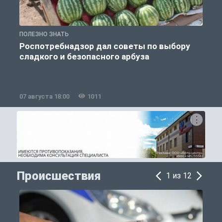
ПОЛЕЗНО ЗНАТЬ
П
Роспотребнадзор дал советы по выбору
сладкого и безопасного арбуза
07 августа 18:00
1011
0
Происшествия
1 из 12