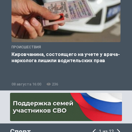
ПРОИСШЕСТВИЯ
П
Кировчанина, состоящего на учете у врача-
нарколога лишили водительских прав
08 августа 16:00
236
0
Спорт
1 из 12