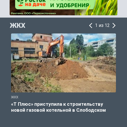
ЖКХ
1 из 12
ЖКХ
Ж
«Т Плюс» приступила к строительству
новой газовой котельной в Слободском