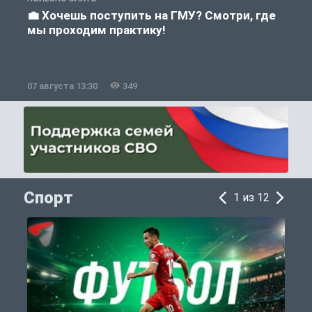
💼 Хочешь поступить на ГМУ? Смотри, где
мы проходим практику!
07 августа 13:30
349
0
Спорт
1 из 12