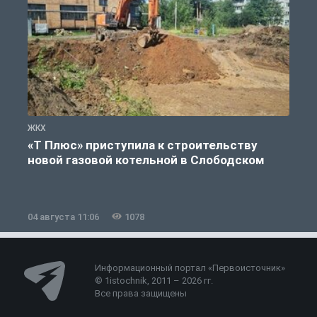
ЖКХ
Ж
«Т Плюс» приступила к строительству
новой газовой котельной в Слободском
04 августа 11:06
1078
0
Информационный портал «Первоисточник»
© 1istochnik, 2011 – 2026 гг.
Все права защищены