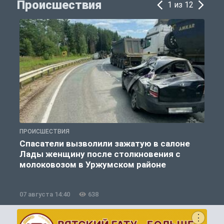
Происшествия
1 из 12
ПРОИСШЕСТВИЯ
П
Спасатели вызволили зажатую в салоне
Лады женщину после столкновения с
молоковозом в Уржумском районе
07 августа 14:40
638
0