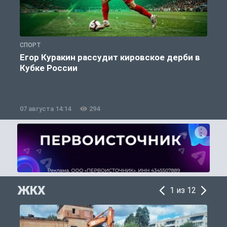
СПОРТ
С
Егор Куракин рассудит кировское дерби в
Кубке России
«
07 августа 14:14
294
0
ЖКХ
1 из 12