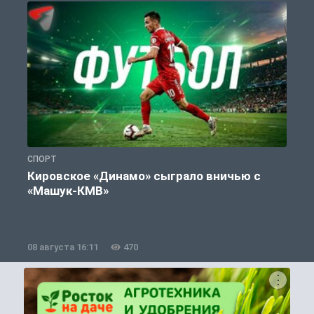
СПОРТ
С
Кировское «Динамо» сыграло вничью с
«Машук-КМВ»
в
08 августа 16:11
470
0