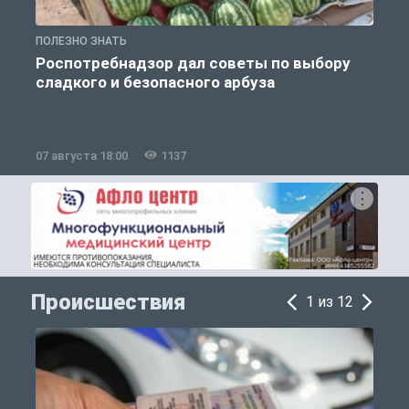
ПОЛЕЗНО ЗНАТЬ
П
Роспотребнадзор дал советы по выбору
сладкого и безопасного арбуза
07 августа 18:00
1137
0
Происшествия
1 из 12