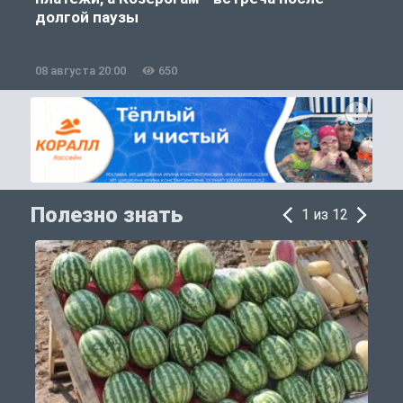
долгой паузы
08 августа 20:00
650
0
Полезно знать
1 из 12