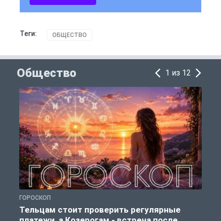
Теги:
ОБЩЕСТВО
Общество
1 из 12
ГОРОСКОП
О
Тельцам стоит проверить регулярные
платежи, а Козерогам - встреча после