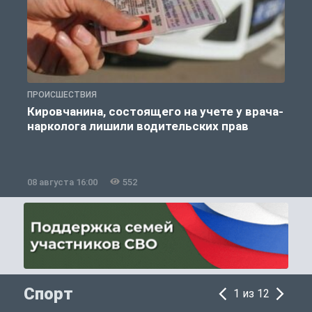
ПРОИСШЕСТВИЯ
П
Кировчанина, состоящего на учете у врача-
нарколога лишили водительских прав
08 августа 16:00
552
0
Спорт
1 из 12