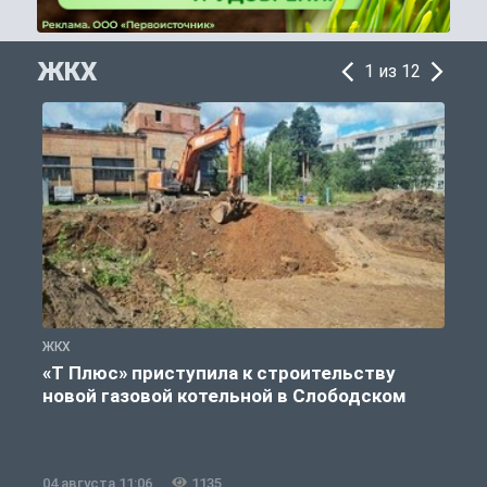
ЖКХ
1 из 12
ЖКХ
Ж
«Т Плюс» приступила к строительству
новой газовой котельной в Слободском
04 августа 11:06
1135
0