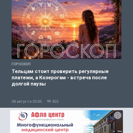
ГОРОСКОП
О
Тельцам стоит проверить регулярные
платежи, а Козерогам - встреча после
долгой паузы
08 августа 20:00
823
0