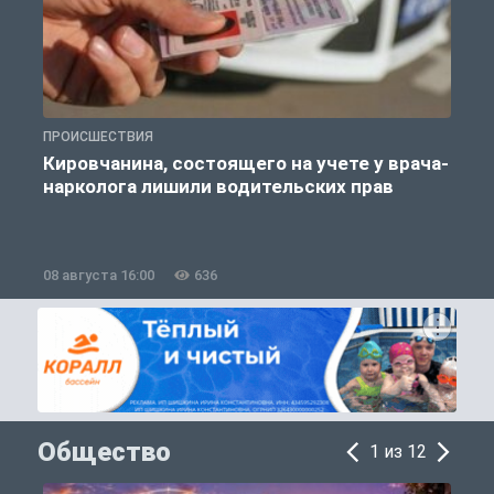
ПРОИСШЕСТВИЯ
П
Кировчанина, состоящего на учете у врача-
нарколога лишили водительских прав
08 августа 16:00
636
0
Общество
1 из 12