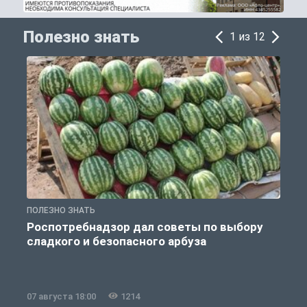
Полезно знать
1 из 12
ПОЛЕЗНО ЗНАТЬ
П
Роспотребнадзор дал советы по выбору
сладкого и безопасного арбуза
07 августа 18:00
1214
0