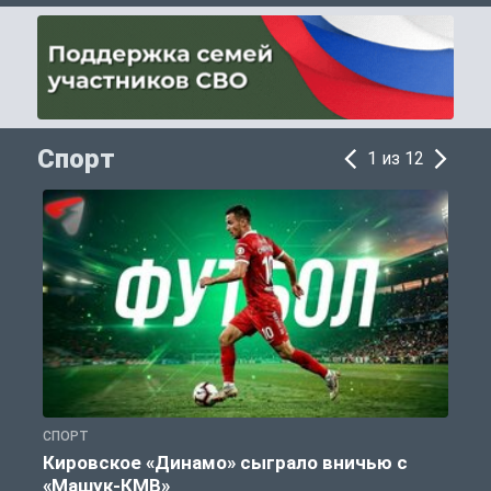
Спорт
1 из 12
СПОРТ
С
Кировское «Динамо» сыграло вничью с
«Машук-КМВ»