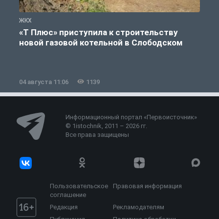
ЖКХ
Ж
«Т Плюс» приступила к строительству
новой газовой котельной в Слободском
04 августа 11:06
1139
0
Информационный портал «Первоисточник»
© 1istochnik, 2011 – 2026 гг.
Все права защищены
Пользовательское
Правовая информация
соглашение
Редакция
Рекламодателям