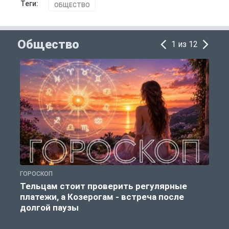
Теги:
ОБЩЕСТВО
Общество
1 из 12
ГОРОСКОП
О
Тельцам стоит проверить регулярные
платежи, а Козерогам - встреча после
долгой паузы