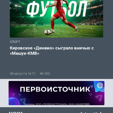
СПОРТ
С
Кировское «Динамо» сыграло вничью с
«Машук-КМВ»
в
08 августа 16:11
502
0