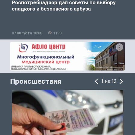
Роспотребнадзор дал советы по выбору
сладкого и безопасного арбуза
07 августа 18:00
1190
0
Происшествия
1 из 12