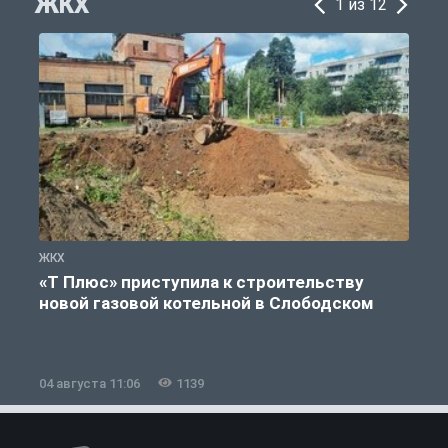
ЖКХ
1 из 12
ЖКХ
Ж
«Т Плюс» приступила к строительству
новой газовой котельной в Слободском
04 августа 11:06
1139
0