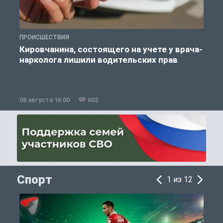
ПРОИСШЕСТВИЯ
П
Кировчанина, состоящего на учете у врача-
нарколога лишили водительских прав
08 августа 16:00
602
0
Спорт
1 из 12