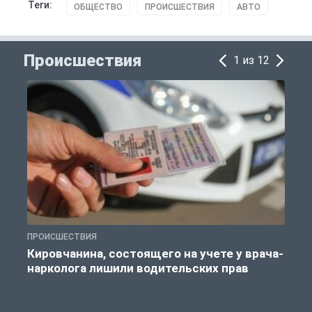
Теги:
ОБЩЕСТВО
ПРОИСШЕСТВИЯ
АВТО
Происшествия
1 из 12
ПРОИСШЕСТВИЯ
П
Кировчанина, состоящего на учете у врача-
нарколога лишили водительских прав