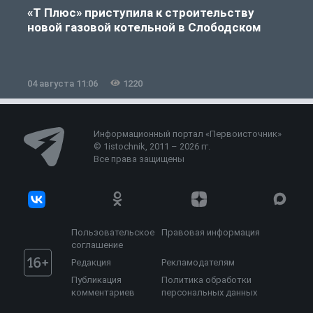
«Т Плюс» приступила к строительству
новой газовой котельной в Слободском
04 августа 11:06
1220
0
Информационный портал «Первоисточник»
© 1istochnik, 2011 – 2026 гг.
Все права защищены
Пользовательское
Правовая информация
соглашение
Редакция
Рекламодателям
Публикация
Политика обработки
комментариев
персональных данных