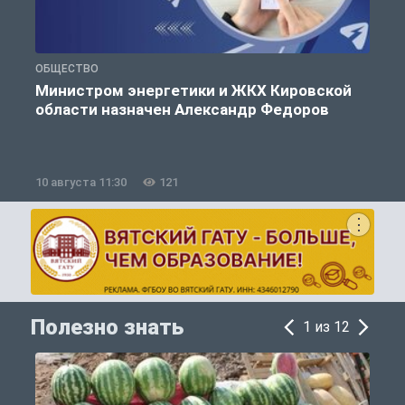
ОБЩЕСТВО
П
Министром энергетики и ЖКХ Кировской
области назначен Александр Федоров
10 августа 11:30
121
1
Полезно знать
1 из 12