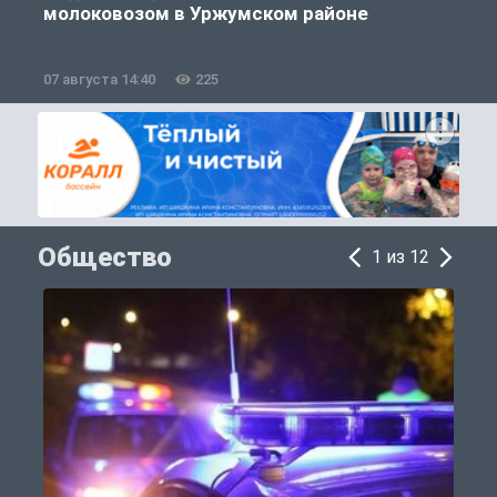
молоковозом в Уржумском районе
07 августа 14:40
225
0
Общество
1 из 12