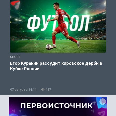
СПОРТ
С
Егор Куракин рассудит кировское дерби в
Кубке России
«
07 августа 14:14
187
0