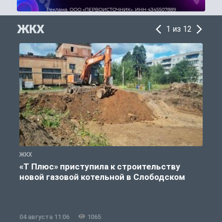
ЖКХ
1 из 12
ЖКХ
Ж
«Т Плюс» приступила к строительству
новой газовой котельной в Слободском
04 августа 11:06
1065
0