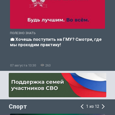
ПОЛЕЗНО ЗНАТЬ
А
💼 Хочешь поступить на ГМУ? Смотри, где
мы проходим практику!
07 августа 13:30
263
0
Спорт
1 из 12