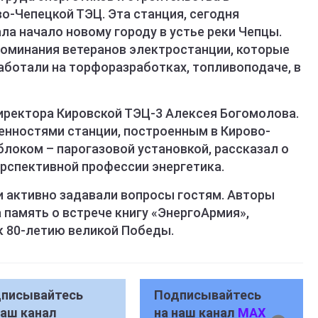
о-Чепецкой ТЭЦ. Эта станция, сегодня
ала начало новому городу в устье реки Чепцы.
оминания ветеранов электростанции, которые
аботали на торфоразработках, топливоподаче, в
иректора Кировской ТЭЦ-3 Алексея Богомолова.
енностями станции, построенным в Кирово-
блоком – парогазовой установкой, рассказал о
ерспективной профессии энергетика.
и активно задавали вопросы гостям. Авторы
 память о встрече книгу «ЭнергоАрмия»,
 80-летию великой Победы.
писывайтесь
Подписывайтесь
наш канал
на наш канал
MAX