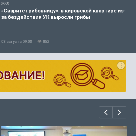
ЖКХ
Ж
«Сварите грибовницу»: в кировской квартире из-
К
за бездействия УК выросли грибы
п
б
03 августа 09:00
852
3