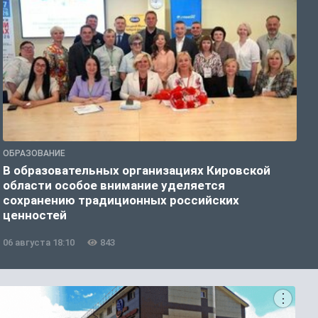
ОБРАЗОВАНИЕ
О
В образовательных организациях Кировской
К
области особое внимание уделяется
т
сохранению традиционных российских
ценностей
06 августа 18:10
843
0