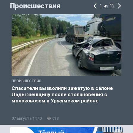
Происшествия
1 из 12
ПРОИСШЕСТВИЯ
П
Спасатели вызволили зажатую в салоне
Лады женщину после столкновения с
молоковозом в Уржумском районе
07 августа 14:40
638
0