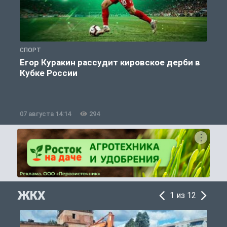
СПОРТ
С
Егор Куракин рассудит кировское дерби в
Кубке России
«
07 августа 14:14
294
0
ЖКХ
1 из 12