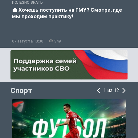
ПОЛЕЗНО ЗНАТЬ
А
💼 Хочешь поступить на ГМУ? Смотри, где
мы проходим практику!
07 августа 13:30
349
0
Спорт
1 из 12