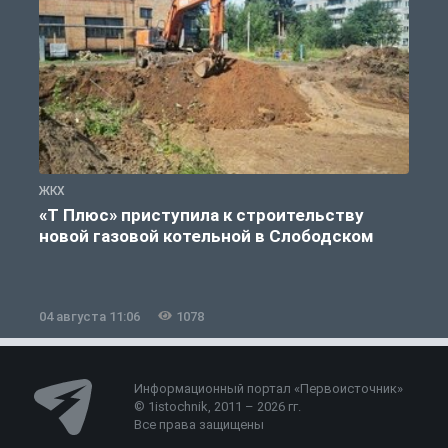
ЖКХ
Ж
«Т Плюс» приступила к строительству
новой газовой котельной в Слободском
04 августа 11:06
1078
0
Информационный портал «Первоисточник»
© 1istochnik, 2011 – 2026 гг.
Все права защищены