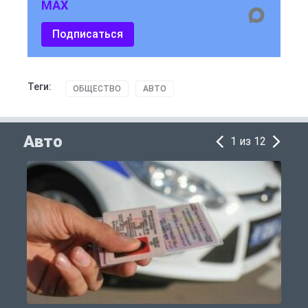
MAX
Подписаться
Теги:
ОБЩЕСТВО
АВТО
Авто
1 из 12