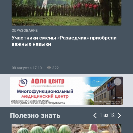
ОБРАЗОВАНИЕ
П
Участники смены «Разведчик» приобрели
К
важные навыки
08 августа 17:10
322
0
Полезно знать
1 из 12