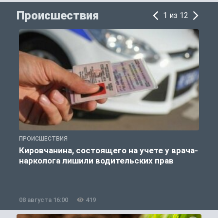
Происшествия
1 из 12
ПРОИСШЕСТВИЯ
П
Кировчанина, состоящего на учете у врача-
нарколога лишили водительских прав
08 августа 16:00
419
0