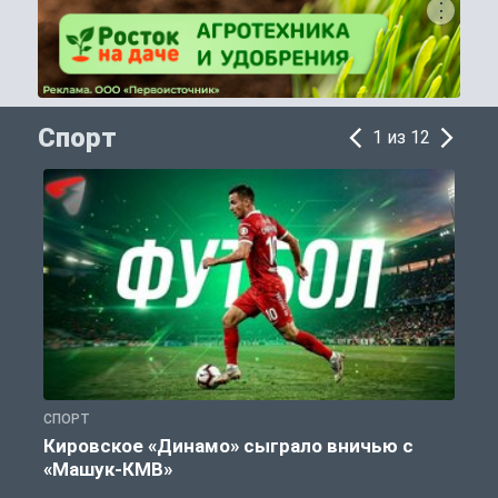
Спорт
1 из 12
СПОРТ
С
Кировское «Динамо» сыграло вничью с
«Машук-КМВ»