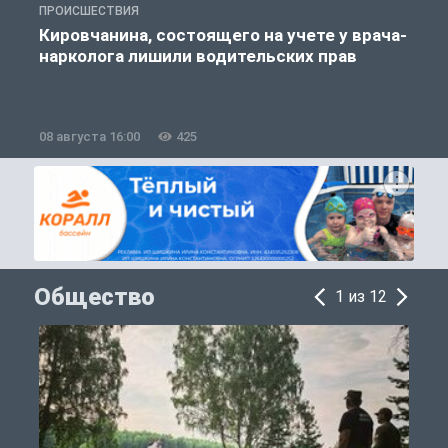
ПРОИСШЕСТВИЯ
А
Кировчанина, состоящего на учете у врача-
нарколога лишили водительских прав
08 августа 16:00
425
0
Общество
1 из 12