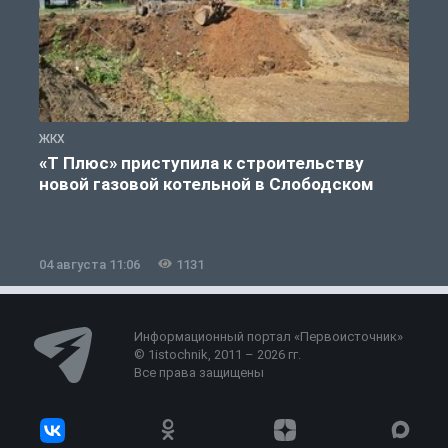
ЖКХ
Ж
«Т Плюс» приступила к строительству
новой газовой котельной в Слободском
04 августа 11:06
1131
0
Информационный портал «Первоисточник»
© 1istochnik, 2011 – 2026 гг.
Все права защищены