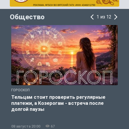
Общество
1 из 12
ГОРОСКОП
О
Тельцам стоит проверить регулярные
платежи, а Козерогам - встреча после
долгой паузы
08 августа 20:00
67
0