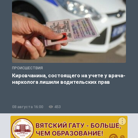
ПРОИСШЕСТВИЯ
П
Кировчанина, состоящего на учете у врача-
нарколога лишили водительских прав
08 августа 16:00
453
0