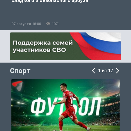
сладкого и безопасного арбуза
07 августа 18:00
1071
0
Спорт
1 из 12