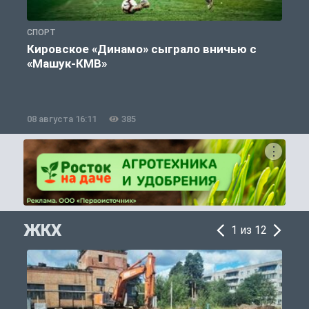
СПОРТ
С
Кировское «Динамо» сыграло вничью с
«Машук-КМВ»
в
08 августа 16:11
385
0
ЖКХ
1 из 12