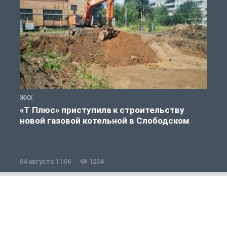
ЖКХ
Ж
«Т Плюс» приступила к строительству
новой газовой котельной в Слободском
04 августа 11:06
1234
0