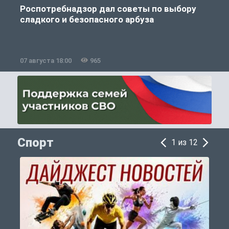
Роспотребнадзор дал советы по выбору
сладкого и безопасного арбуза
07 августа 18:00
965
0
Спорт
1 из 12