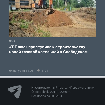
ЖКХ
Ж
«Т Плюс» приступила к строительству
новой газовой котельной в Слободском
04 августа 11:06
1121
0
Информационный портал «Первоисточник»
© 1istochnik, 2011 – 2026 гг.
Все права защищены