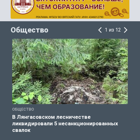
Общество
1 из 12
ОБЩЕСТВО
О
В Лянгасовском лесничестве
ликвидировали 5 несанкционированных
свалок