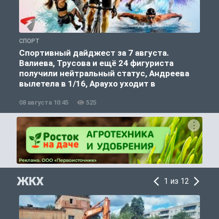
СПОРТ
С
Спортивный дайджест за 7 августа.
Валиева, Трусова и ещё 24 фигуриста
получили нейтральный статус, Андреева
вылетела в 1/16, Араухо уходит в
«Ливерпуль»
08 августа 10:45
525
0
ЖКХ
1 из 12