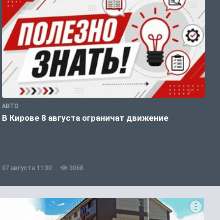
АВТО
П
В Кирове 8 августа ограничат движение
В
о
07 августа 11:30
3068
0