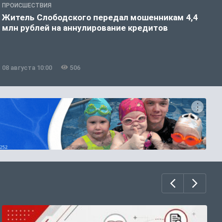
ПРОИСШЕСТВИЯ
О
Житель Слободского передал мошенникам 4,4
С
млн рублей на аннулирование кредитов
08 августа 10:00
506
0