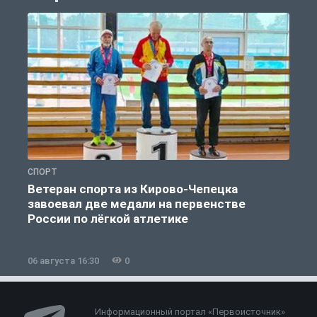
СПОРТ
С
Ветеран спорта из Кирово-Чепецка
завоевал две медали на первенстве
России по лёгкой атлетике
06 августа 16:30
0
0
Информационный портал «Первоисточник»