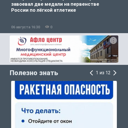
завоевал две медали на первенстве
России по лёгкой атлетике
06 августа 16:30
0
0
Полезно знать
1 из 12