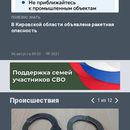
ПОЛЕЗНО ЗНАТЬ
Т
В Кировской области объявлена ракетная
опасность
06 августа 09:33
3521
0
Происшествия
1 из 12