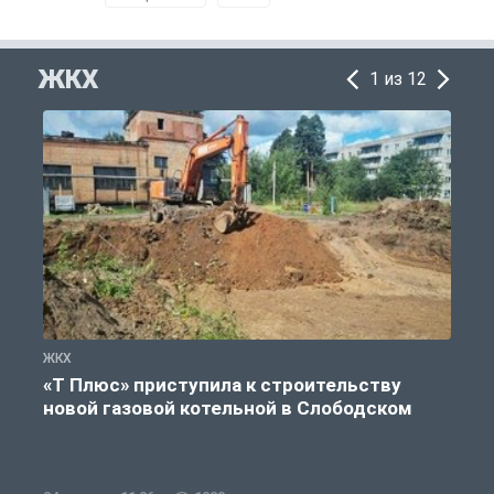
ЖКХ
1 из 12
ЖКХ
Ж
«Т Плюс» приступила к строительству
новой газовой котельной в Слободском