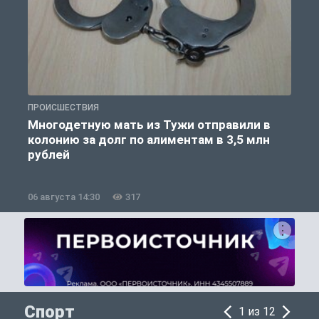
ПРОИСШЕСТВИЯ
П
Многодетную мать из Тужи отправили в
колонию за долг по алиментам в 3,5 млн
рублей
06 августа 14:30
317
0
Спорт
1 из 12