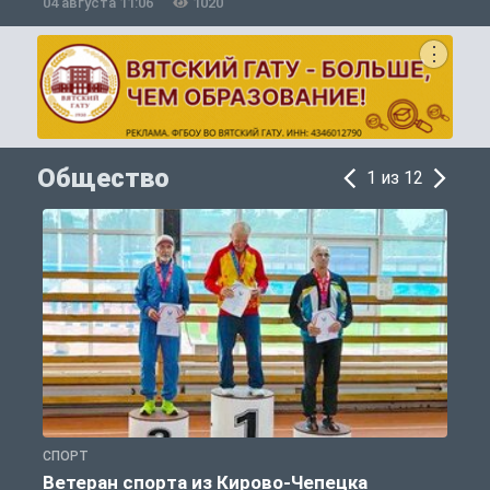
04 августа 11:06
1020
0
Общество
1 из 12
СПОРТ
О
Ветеран спорта из Кирово-Чепецка