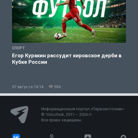
СПОРТ
С
Егор Куракин рассудит кировское дерби в
Кубке России
«
07 августа 14:14
556
0
Информационный портал «Первоисточник»
© 1istochnik, 2011 – 2026 гг.
Все права защищены