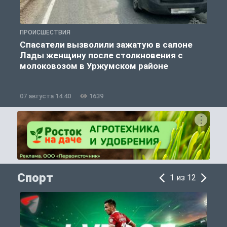
ПРОИСШЕСТВИЯ
П
Спасатели вызволили зажатую в салоне
Лады женщину после столкновения с
молоковозом в Уржумском районе
07 августа 14:40
1639
0
Спорт
1 из 12