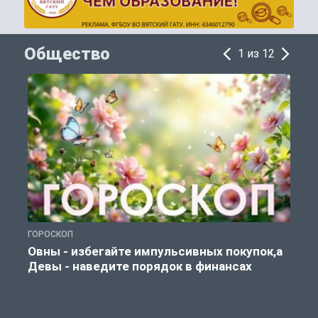
Общество
1 из 12
ГОРОСКОП
П
Овны - избегайте импульсивных покупок,а
Девы - наведите порядок в финансах