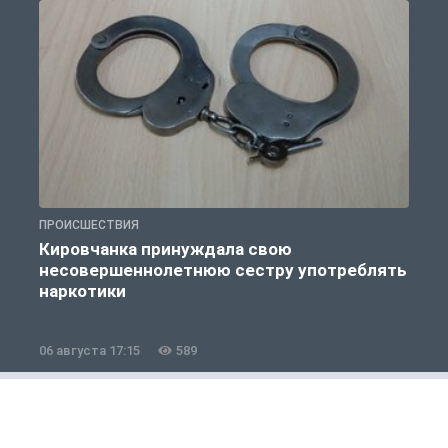
ПРОИСШЕСТВИЯ
П
Кировчанка принуждала свою
несовершеннолетнюю сестру употреблять
к
наркотики
06 августа 17:15
589
0