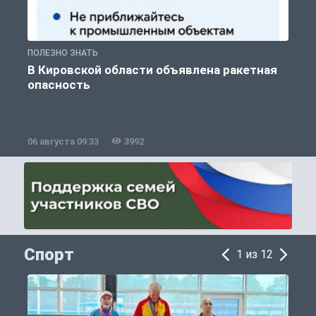
ПОЛЕЗНО ЗНАТЬ
Т
В Кировской области объявлена ракетная
опасность
06 августа 09:33
3992
0
Спорт
1 из 12