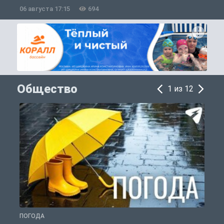
06 августа 17:15
694
0
Общество
1 из 12
ПОГОДА
Г