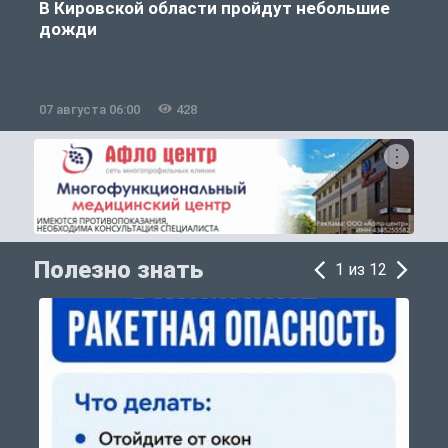
В Кировской области пройдут небольшие
дожди
07 августа 06:00
428
0
Полезно знать
1 из 12