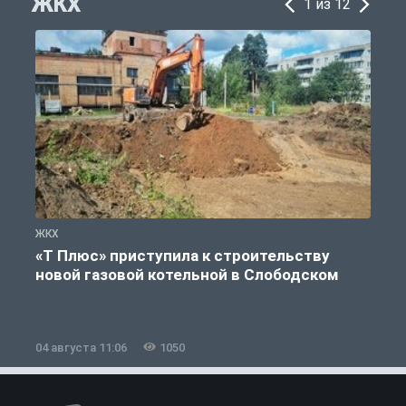
ЖКХ
1 из 12
ЖКХ
Ж
«Т Плюс» приступила к строительству
новой газовой котельной в Слободском
04 августа 11:06
1050
0