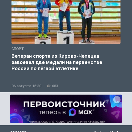
СПОРТ
С
Ветеран спорта из Кирово-Чепецка
завоевал две медали на первенстве
России по лёгкой атлетике
06 августа 16:30
683
0