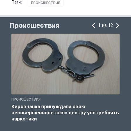
Теги:
ПРОИСШЕСТВИЯ
Происшествия
1 из 12
ПРОИСШЕСТВИЯ
П
Кировчанка принуждала свою
несовершеннолетнюю сестру употреблять
к
наркотики