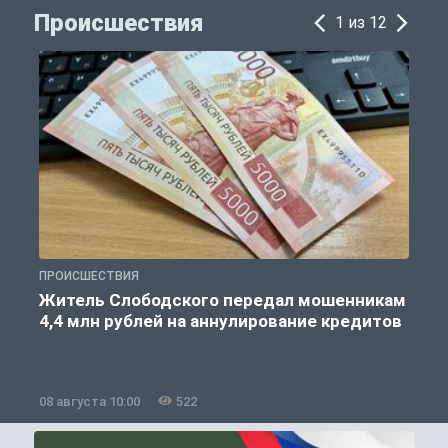
Происшествия
1 из 12
ПРОИСШЕСТВИЯ
П
Житель Слободского передал мошенникам
4,4 млн рублей на аннулирование кредитов
08 августа 10:00
522
0