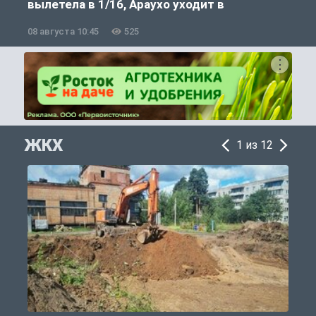
вылетела в 1/16, Араухо уходит в
«Ливерпуль»
08 августа 10:45
525
0
ЖКХ
1 из 12