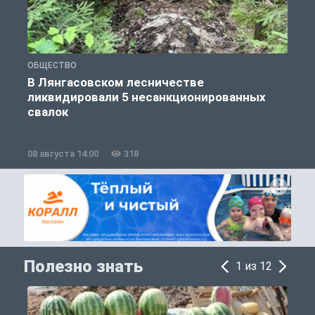
ОБЩЕСТВО
О
В Лянгасовском лесничестве
ликвидировали 5 несанкционированных
свалок
08 августа 14:00
318
0
Полезно знать
1 из 12