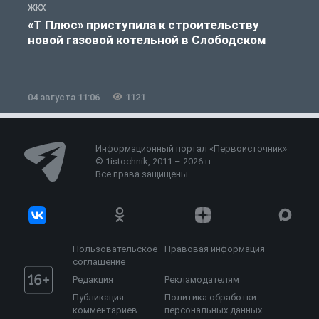
ЖКХ
Ж
«Т Плюс» приступила к строительству
новой газовой котельной в Слободском
04 августа 11:06
1121
0
Информационный портал «Первоисточник»
© 1istochnik, 2011 – 2026 гг.
Все права защищены
Пользовательское
Правовая информация
соглашение
Редакция
Рекламодателям
Публикация
Политика обработки
комментариев
персональных данных