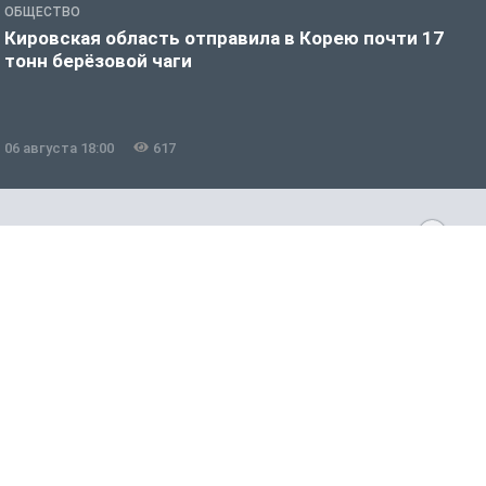
ОБЩЕСТВО
О
Кировская область отправила в Корею почти 17
Д
тонн берёзовой чаги
г
06 августа 18:00
617
0