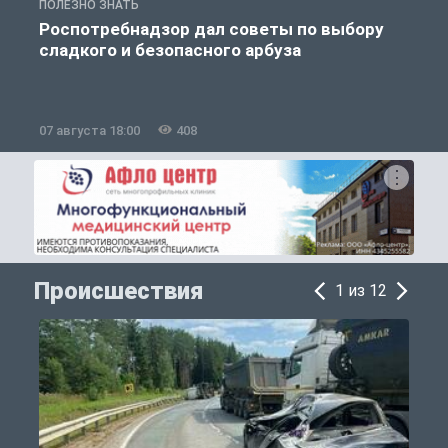
ПОЛЕЗНО ЗНАТЬ
П
Роспотребнадзор дал советы по выбору
сладкого и безопасного арбуза
07 августа 18:00
408
0
Происшествия
1 из 12