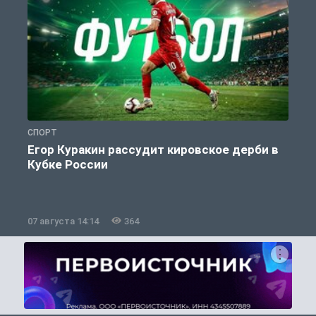
СПОРТ
С
Егор Куракин рассудит кировское дерби в
Кубке России
«
07 августа 14:14
364
0