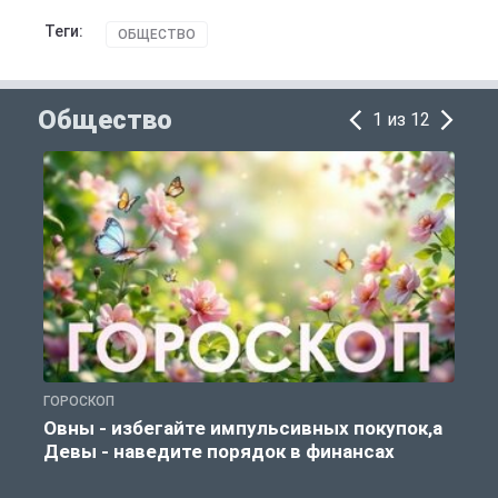
Теги:
ОБЩЕСТВО
Общество
1 из 12
ГОРОСКОП
П
Овны - избегайте импульсивных покупок,а
Девы - наведите порядок в финансах