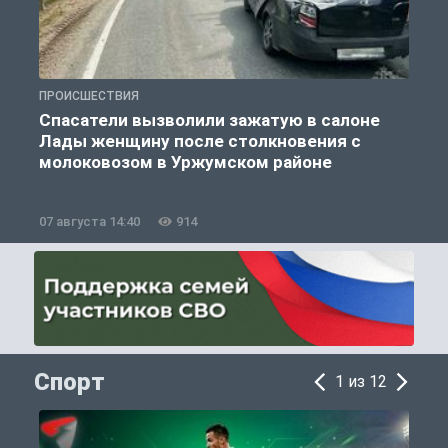
ПРОИСШЕСТВИЯ
П
Спасатели вызволили зажатую в салоне
Лады женщину после столкновения с
молоковозом в Уржумском районе
07 августа 14:40
914
0
Спорт
1 из 12