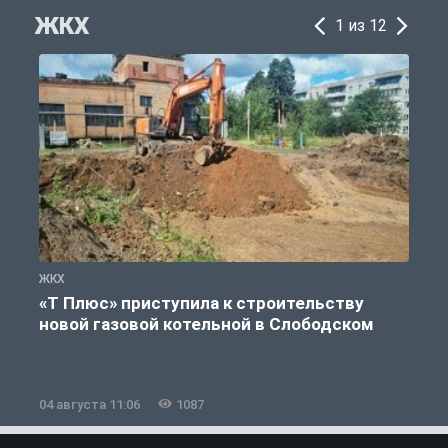
ЖКХ
1 из 12
ЖКХ
Ж
«Т Плюс» приступила к строительству
новой газовой котельной в Слободском
04 августа 11:06
1087
0