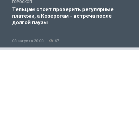
ГОРОСКОП
О
Тельцам стоит проверить регулярные
платежи, а Козерогам - встреча после
долгой паузы
08 августа 20:00
67
0
Полезно знать
1 из 12