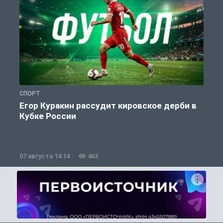
СПОРТ
С
Егор Куракин рассудит кировское дерби в
Кубке России
«
07 августа 14:14
463
0