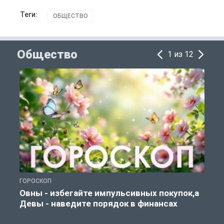
Теги:
ОБЩЕСТВО
Общество
1 из 12
ГОРОСКОП
П
Овны - избегайте импульсивных покупок,а
Девы - наведите порядок в финансах