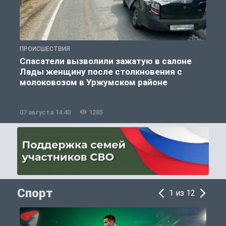
ПРОИСШЕСТВИЯ
П
Спасатели вызволили зажатую в салоне
Лады женщину после столкновения с
молоковозом в Уржумском районе
07 августа 14:40
1285
0
Спорт
1 из 12