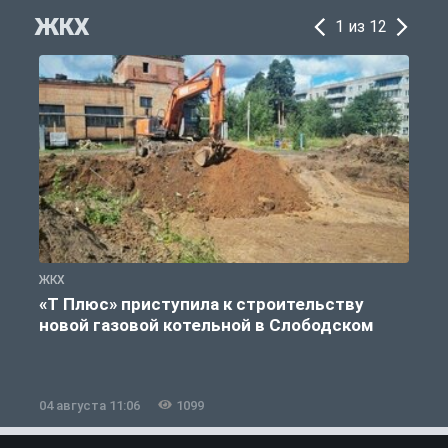
ЖКХ
1 из 12
ЖКХ
Ж
«Т Плюс» приступила к строительству
новой газовой котельной в Слободском
04 августа 11:06
1099
0