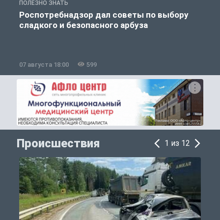
ПОЛЕЗНО ЗНАТЬ
П
Роспотребнадзор дал советы по выбору
сладкого и безопасного арбуза
07 августа 18:00
599
0
Происшествия
1 из 12