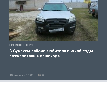
ПРОИСШЕСТВИЯ
А
В Сунском районе любителя пьяной езды
разжаловали в пешехода
10 августа 10:00
0
0