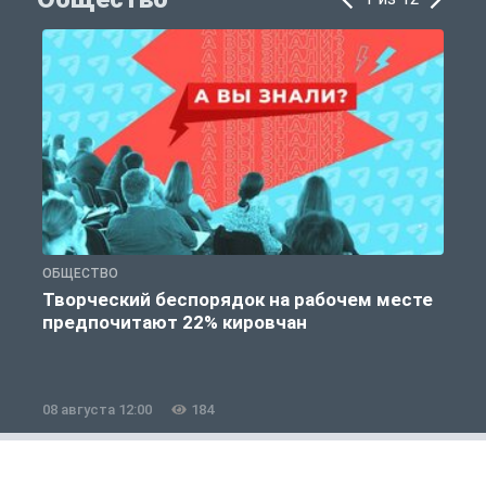
ОБЩЕСТВО
П
Творческий беспорядок на рабочем месте
предпочитают 22% кировчан
08 августа 12:00
184
0