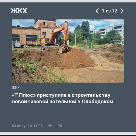
ЖКХ
1 из 12
ЖКХ
Ж
«Т Плюс» приступила к строительству
новой газовой котельной в Слободском
04 августа 11:06
1170
0