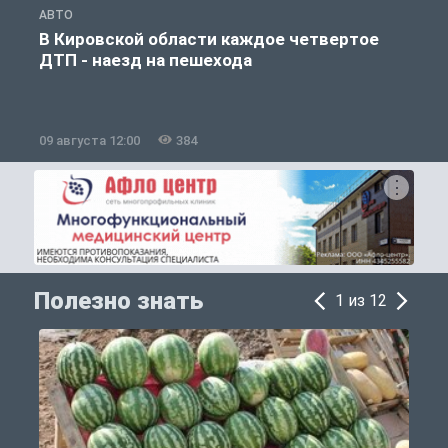
АВТО
О
В Кировской области каждое четвертое
ДТП - наезд на пешехода
09 августа 12:00
384
0
Полезно знать
1 из 12