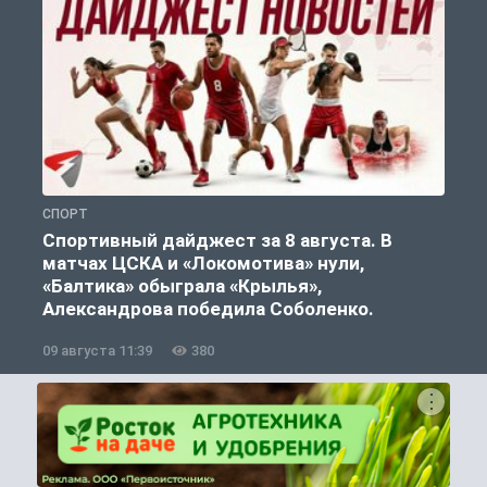
СПОРТ
С
Спортивный дайджест за 8 августа. В
матчах ЦСКА и «Локомотива» нули,
«Балтика» обыграла «Крылья»,
Александрова победила Соболенко.
09 августа 11:39
380
0