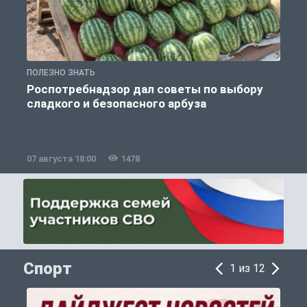
ПОЛЕЗНО ЗНАТЬ
П
Роспотребнадзор дал советы по выбору
сладкого и безопасного арбуза
07 августа 18:00
1478
0
Спорт
1 из 12