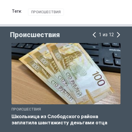
Теги:
ПРОИСШЕСТВИЯ
Происшествия
1 из 12
ПРОИСШЕСТВИЯ
П
Школьница из Слободского района
К
заплатила шантажисту деньгами отца