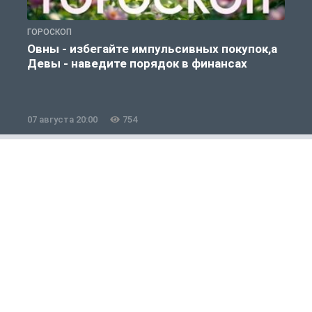
ГОРОСКОП
П
Овны - избегайте импульсивных покупок,а
Девы - наведите порядок в финансах
07 августа 20:00
754
0
Полезно знать
1 из 12