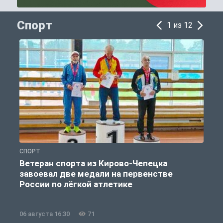
Спорт
1 из 12
СПОРТ
С
Ветеран спорта из Кирово-Чепецка
завоевал две медали на первенстве
России по лёгкой атлетике
06 августа 16:30
71
0