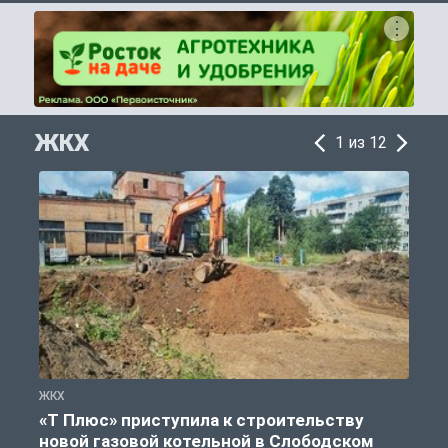
ЖКХ
1 из 12
ЖКХ
Ж
«Т Плюс» приступила к строительству
новой газовой котельной в Слободском