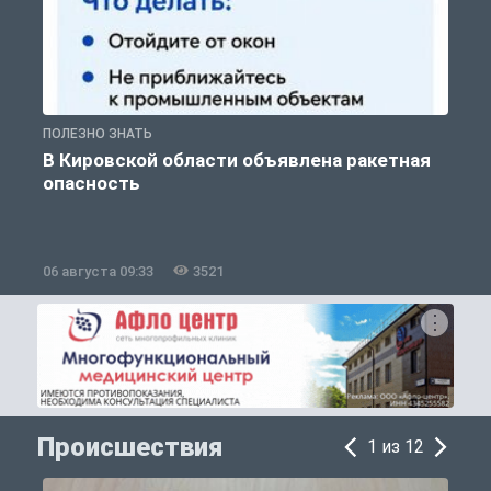
ПОЛЕЗНО ЗНАТЬ
Т
В Кировской области объявлена ракетная
опасность
06 августа 09:33
3521
0
Происшествия
1 из 12