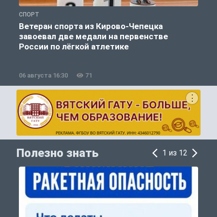
СПОРТ
О
Ветеран спорта из Кирово-Чепецка
завоевал две медали на первенстве
России по лёгкой атлетике
06 августа 16:30
71
0
Полезно знать
1 из 12