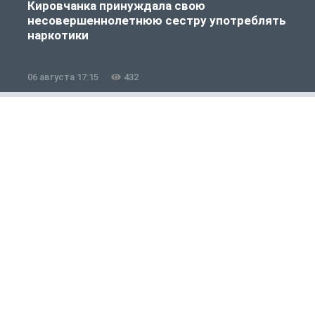
Кировчанка принуждала свою
несовершеннолетнюю сестру употреблять
к
наркотики
06 августа 17:15
432
0
Общество
1 из 12