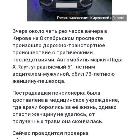
Госавтоинспекция Кировской области
Госавтоинспекция Кировской области
Вчера около четырех часов вечера в
Кирове на Октябрьском проспекте
произошло дорожно-транспортное
происшествие с трагическими
последствиями. Автомобиль марки «Лада
X-Ray», управляемый 51-летним
водителем-мужчиной, сбил 73-летнюю
женщину-пешехода.
Пострадавшая пенсионерка была
доставлена в медицинское учреждение,
где врачи боролись за её жизнь, однако
спасти женщину не удалось, от
полученных травм она скончалась.
Сейчас проводится проверка