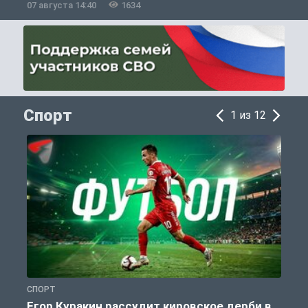
07 августа 14:40
1634
0
Спорт
1 из 12
СПОРТ
С
Егор Куракин рассудит кировское дерби в