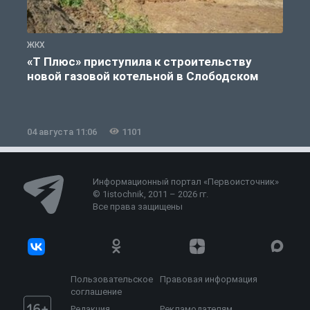
ЖКХ
Ж
«Т Плюс» приступила к строительству
новой газовой котельной в Слободском
04 августа 11:06
1101
0
Информационный портал «Первоисточник»
© 1istochnik, 2011 – 2026 гг.
Все права защищены
Пользовательское
Правовая информация
соглашение
Редакция
Рекламодателям