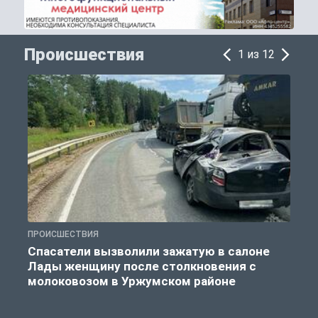
Происшествия
1 из 12
ПРОИСШЕСТВИЯ
П
Спасатели вызволили зажатую в салоне
Лады женщину после столкновения с
молоковозом в Уржумском районе