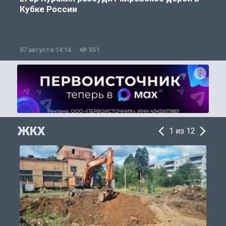
Кубке России
«
07 августа 14:14
551
0
ЖКХ
1 из 12