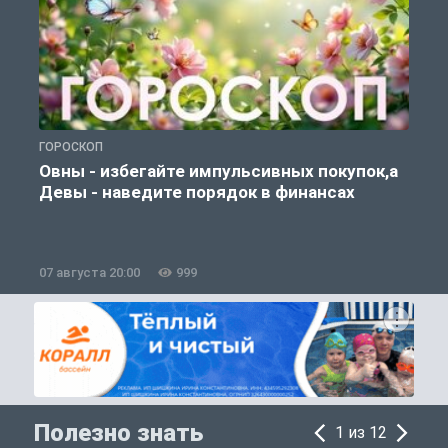
ГОРОСКОП
П
Овны - избегайте импульсивных покупок,а
Девы - наведите порядок в финансах
07 августа 20:00
999
0
Полезно знать
1 из 12