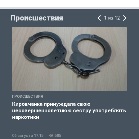
Происшествия
1 из 12
ПРОИСШЕСТВИЯ
П
Кировчанка принуждала свою
несовершеннолетнюю сестру употреблять
к
наркотики
06 августа 17:15
585
0