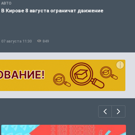
АВТО
П
В Кирове 8 августа ограничат движение
В
о
07 августа 11:30
849
0