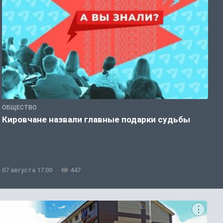
ОБЩЕСТВО
Э
Кировчане назвали главные подарки судьбы
В
о
07 августа 17:00
447
0