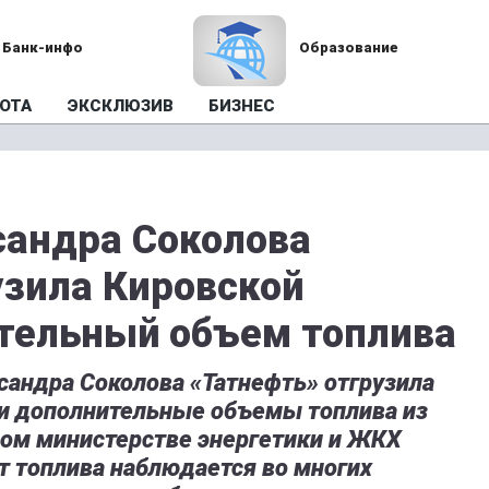
Банк-инфо
Образование
ОТА
ЭКСКЛЮЗИВ
БИЗНЕС
сандра Соколова
узила Кировской
тельный объем топлива
сандра Соколова «Татнефть» отгрузила
и дополнительные объемы топлива из
ном министерстве энергетики и ЖКХ
т топлива наблюдается во многих