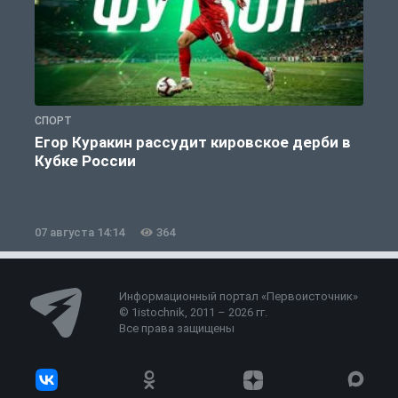
СПОРТ
С
Егор Куракин рассудит кировское дерби в
Кубке России
«
07 августа 14:14
364
0
Информационный портал «Первоисточник»
© 1istochnik, 2011 – 2026 гг.
Все права защищены