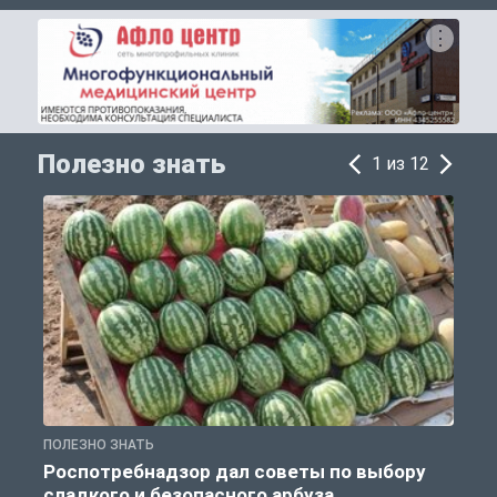
Полезно знать
1 из 12
ПОЛЕЗНО ЗНАТЬ
П
Роспотребнадзор дал советы по выбору
сладкого и безопасного арбуза