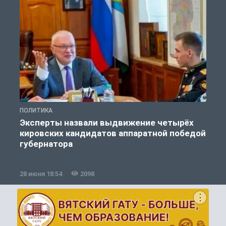
ПОЛИТИКА
П
Эксперты назвали выдвижение четырёх
кировских кандидатов аппаратной победой
губернатора
28 июня 18:54
2098
1