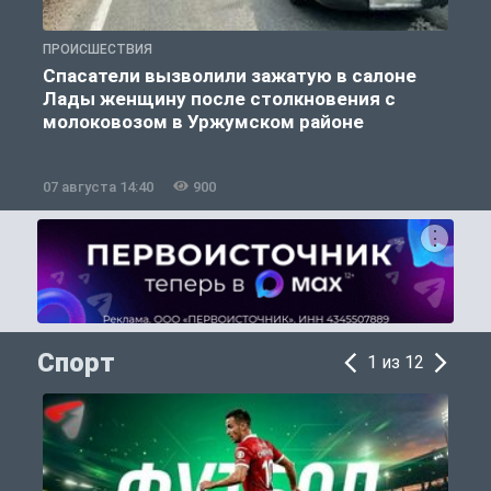
ПРОИСШЕСТВИЯ
П
Спасатели вызволили зажатую в салоне
Лады женщину после столкновения с
молоковозом в Уржумском районе
07 августа 14:40
900
0
Спорт
1 из 12