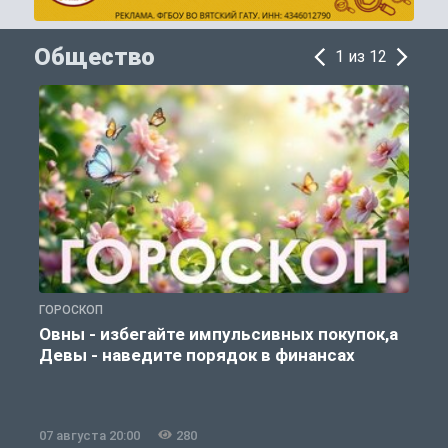
Общество
1 из 12
ГОРОСКОП
П
Овны - избегайте импульсивных покупок,а
Девы - наведите порядок в финансах
07 августа 20:00
280
0