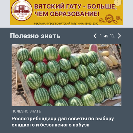
Полезно знать
1 из 12
ПОЛЕЗНО ЗНАТЬ
П
Роспотребнадзор дал советы по выбору
сладкого и безопасного арбуза