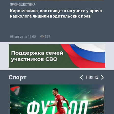
ПРОИСШЕСТВИЯ
П
Кировчанина, состоящего на учете у врача-
нарколога лишили водительских прав
08 августа 16:00
567
0
Спорт
1 из 12