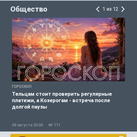
Общество
1 из 12
ГОРОСКОП
О
Тельцам стоит проверить регулярные
платежи, а Козерогам - встреча после
долгой паузы
08 августа 20:00
711
0