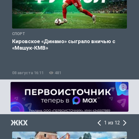
СПОРТ
С
Кировское «Динамо» сыграло вничью с
«Машук-КМВ»
в
08 августа 16:11
481
0
ЖКХ
1 из 12