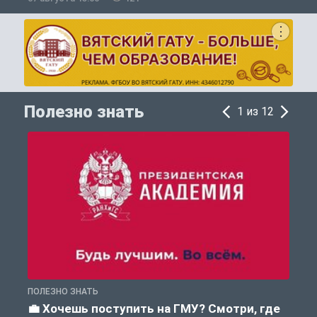
Полезно знать
1 из 12
ПОЛЕЗНО ЗНАТЬ
А
💼 Хочешь поступить на ГМУ? Смотри, где