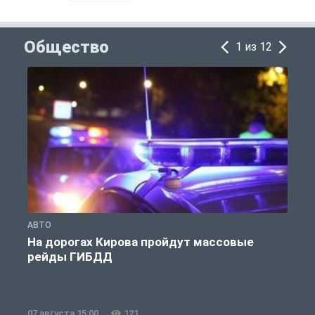
Общество
1 из 12
АВТО
О
На дорогах Кирова пройдут массовые
рейды ГИБДД
07 августа 15:00
121
0