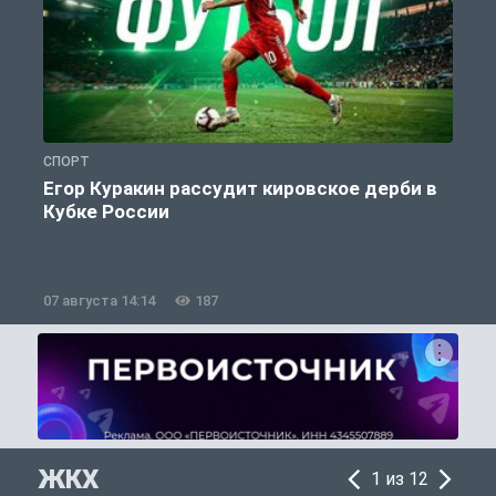
СПОРТ
С
Егор Куракин рассудит кировское дерби в
Кубке России
«
07 августа 14:14
187
0
ЖКХ
1 из 12