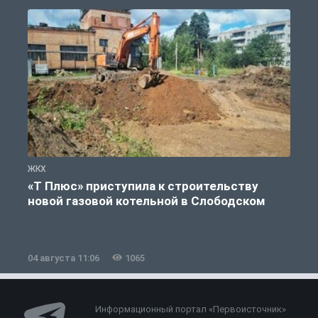
ЖКХ
Ж
«Т Плюс» приступила к строительству
новой газовой котельной в Слободском
04 августа 11:06
1065
0
Информационный портал «Первоисточник»