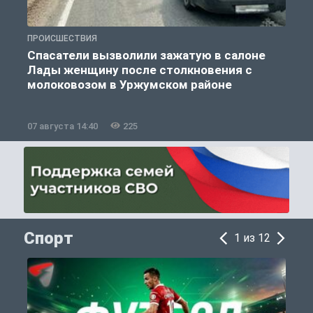
ПРОИСШЕСТВИЯ
П
Спасатели вызволили зажатую в салоне
Лады женщину после столкновения с
молоковозом в Уржумском районе
07 августа 14:40
225
0
Спорт
1 из 12