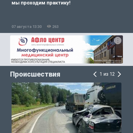
мы проходим практику!
07 августа 13:30
263
0
Происшествия
1 из 12