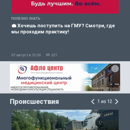
ПОЛЕЗНО ЗНАТЬ
А
💼 Хочешь поступить на ГМУ? Смотри, где
мы проходим практику!
07 августа 13:30
321
0
Происшествия
1 из 12