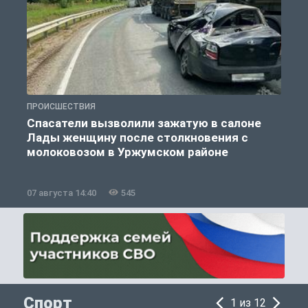
ПРОИСШЕСТВИЯ
П
Спасатели вызволили зажатую в салоне
Лады женщину после столкновения с
молоковозом в Уржумском районе
07 августа 14:40
545
0
Спорт
1 из 12