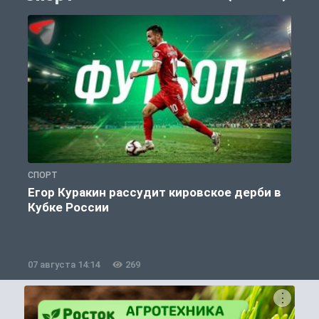
СПОРТ
С
Егор Куракин рассудит кировское дерби в
Кубке России
«
07 августа 14:14
269
0