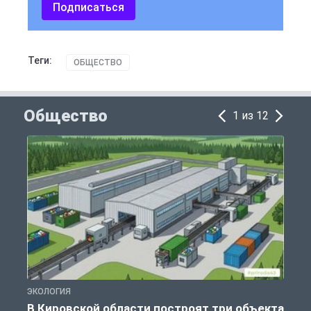
Подписаться
Теги:
ОБЩЕСТВО
Общество
1 из 12
ЭКОЛОГИЯ
А
В Кировской области построят три объекта