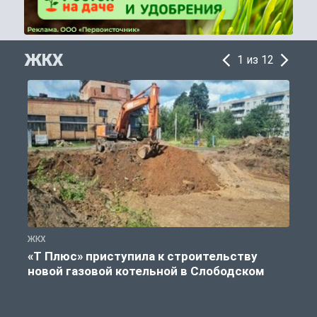
ЖКХ
1 из 12
ЖКХ
Ж
«Т Плюс» приступила к строительству
новой газовой котельной в Слободском