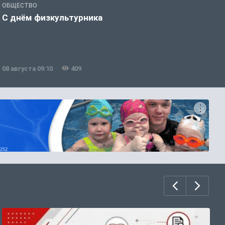
ОБЩЕСТВО
П
С днём физкультурника
8
08 августа 09:10
409
0