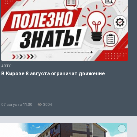
АВТО
П
В Кирове 8 августа ограничат движение
В
о
07 августа 11:30
3004
0