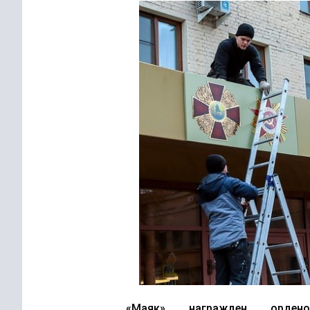
«Маяк»
награжден
орде