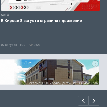
АВТО
П
В Кирове 8 августа ограничат движение
В
о
07 августа 11:30
3628
0