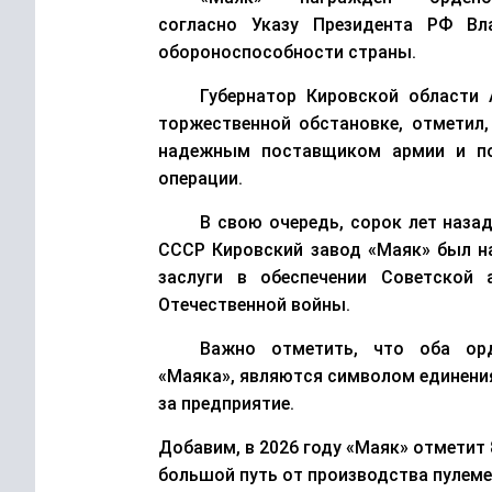
согласно
У
ка
з
у
Президента Р
Ф
Вла
обороноспособности страны.
Г
убернатор Кировской области
торжественной обстановке
,
отмет
и
л
надежным поставщиком армии и пом
операции.
В свою очередь, с
орок
лет назад
СССР Кировский завод «Маяк» был 
заслуги в обеспечении Советской
Отечественной войны.
Важно отметить, что
оба
ор
«Маяка»
,
являются
символом единен
за предприятие.
Добавим
,
в
2026 году «Маяк» отметит 
большой
путь от производства пулем