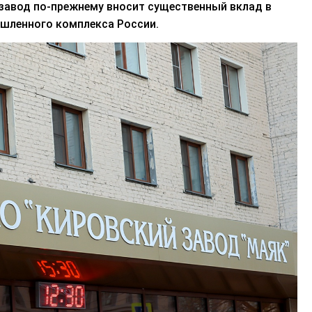
з
авод
по-прежнему
вносит
существенный
вклад в
шленного комплекса России.