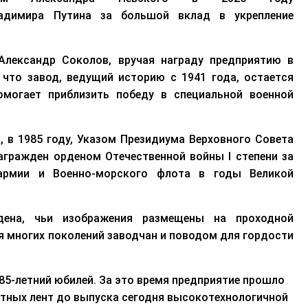
димира Путина за большой вклад в укрепление
 Александр Соколов
,
вруч
ая
н
аграду предприятию в
, что завод, ведущий историю с 1941 года, остается
огает приблизить победу в специальной военной
, в 1985 году, Указом Президиума Верховного Совета
награжден орденом Отечественной войны
I
степени за
 армии и Военно-морского флота в годы Великой
дена
, чьи изображения размещены
на проходной
ия
многих
поколений заводчан и поводом для гордости
85-летний юбилей.
За эт
о
время
п
редприятие прошло
етных лент до
выпуска
сегодня
высокотехнологичной