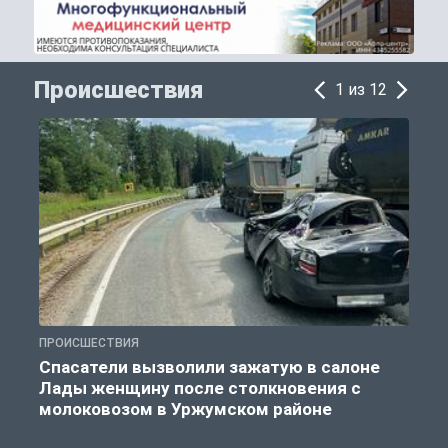
Происшествия
1 из 12
ПРОИСШЕСТВИЯ
П
Спасатели вызволили зажатую в салоне
Лады женщину после столкновения с
молоковозом в Уржумском районе