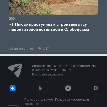
ЖКХ
Ж
«Т Плюс» приступила к строительству
новой газовой котельной в Слободском
04 августа 11:06
1087
0
Информационный портал «Первоисточник»
© 1istochnik, 2011 – 2026 гг.
Все права защищены
Пользовательское
Правовая информация
соглашение