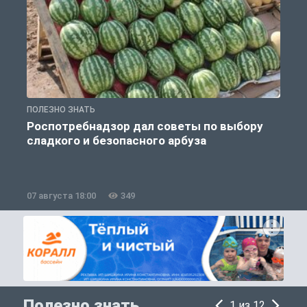
ПОЛЕЗНО ЗНАТЬ
О
Роспотребнадзор дал советы по выбору
сладкого и безопасного арбуза
07 августа 18:00
349
0
Полезно знать
1 из 12