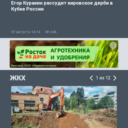
Егор Куракин рассудит кировское дерби в
Кубке России
«
07 августа 14:14
346
0
ЖКХ
1 из 12