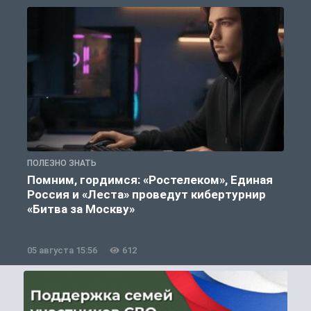
ПОЛЕЗНО ЗНАТЬ
П
Помним, гордимся: «Ростелеком», Единая
Россия и «Леста» проведут кибертурнир
«Битва за Москву»
05 августа 15:56
612
0