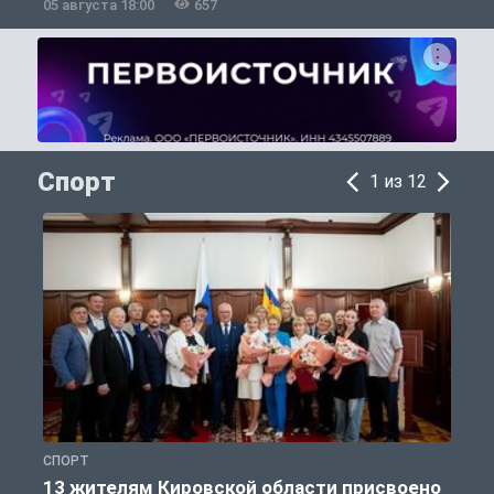
05 августа 18:00
657
0
Спорт
1 из 12
СПОРТ
С
13 жителям Кировской области присвоено