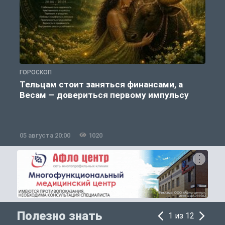
ГОРОСКОП
П
Тельцам стоит заняться финансами, а
Весам — довериться первому импульсу
05 августа 20:00
1020
0
Полезно знать
1 из 12