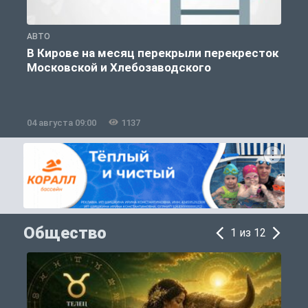
АВТО
П
В Кирове на месяц перекрыли перекресток
Московской и Хлебозаводского
04 августа 09:00
1137
0
Общество
1 из 12